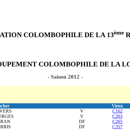
.
ème
ATION COLOMBOPHILE DE LA 13
R
UPEMENT COLOMBOPHILE DE LA L
- Saison 2012 -
cher
Vieux
VERS
V
C162
URGES
V
C203
ARAN
DF
C265
RRIS
DF
C357