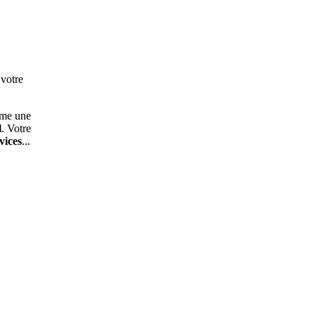
votre
rme une
l
. Votre
vices
...