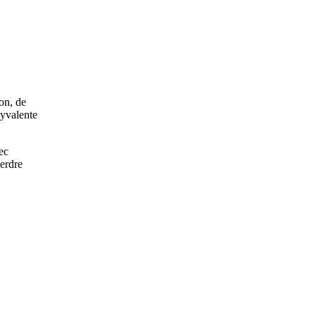
on, de
lyvalente
ec
erdre