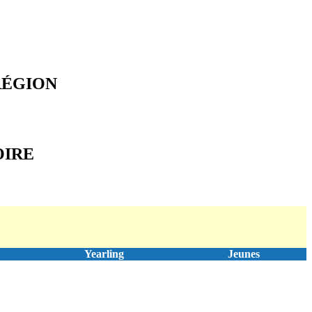
ÉGION
OIRE
Yearling
Jeunes