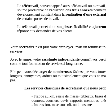
Le
télétravail
, souvent appelé aussi télé-travail ou e-travail
source productive de
réduction des frais annexes
permetta
développement constant dans la
réalisation d'une external
de certains postes de travail.
Le télétravail permet donc
souplesse
,
flexibilité
et
ajustem
réponse aux demandes de vos clients.
Votre
secrétaire
n'est plus votre
employée
, mais un fournisseur
services
.
Avec le temps, votre
assistante indépendante
connaît vos besoi
comme tout fournisseur de services à long terme.
Elle peut vous décharger de
nombreuses tâches
que vous trouv
longues, ennuyantes, ardues ou tout simplement que vous ne maî
pas.
Les services classiques de secrétariat que nous pro
- Frappe au km, saisie de masse (tableaux, bases 
données, courriers, devis, rapports, mémoires, thès
- Impression, mise sous pli, publipostage