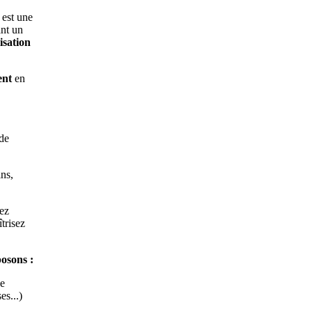
, est une
nt un
isation
ent
en
 de
ns,
ez
trisez
posons :
de
es...)