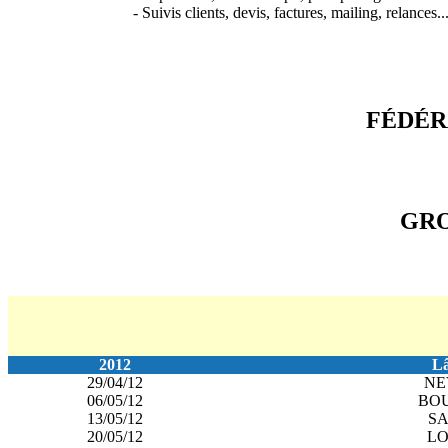
- Suivis clients, devis, factures, mailing, relances..
FÉDÉR
GRO
2012
Lâ
29/04/12
NE
06/05/12
BO
13/05/12
S
20/05/12
LO