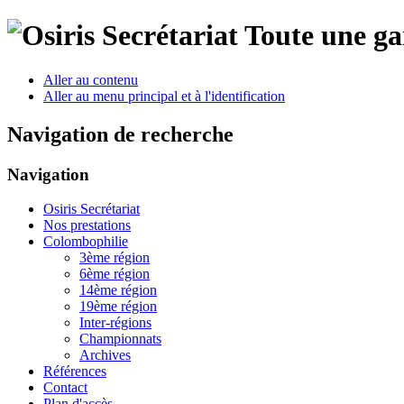
Toute une ga
Aller au contenu
Aller au menu principal et à l'identification
Navigation de recherche
Navigation
Osiris Secrétariat
Nos prestations
Colombophilie
3ème région
6ème région
14ème région
19ème région
Inter-régions
Championnats
Archives
Références
Contact
Plan d'accès