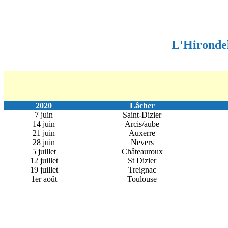
L'Hironde
2020
Lâcher
7 juin
Saint-Dizier
14 juin
Arcis/aube
21 juin
Auxerre
28 juin
Nevers
5 juillet
Châteauroux
12 juillet
St Dizier
19 juillet
Treignac
1er août
Toulouse