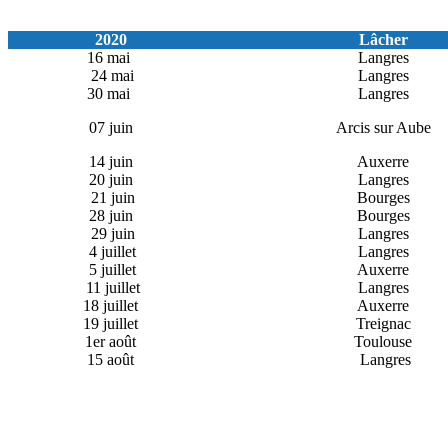
2020
Lâcher
16 mai
Langres
24 mai
Langres
30 mai
Langres
07 juin
Arcis sur Aube
14 juin
Auxerre
20 juin
Langres
21 juin
Bourges
28 juin
Bourges
29 juin
Langres
4 juillet
Langres
5 juillet
Auxerre
11 juillet
Langres
18 juillet
Auxerre
19 juillet
Treignac
1er août
Toulouse
15 août
Langres