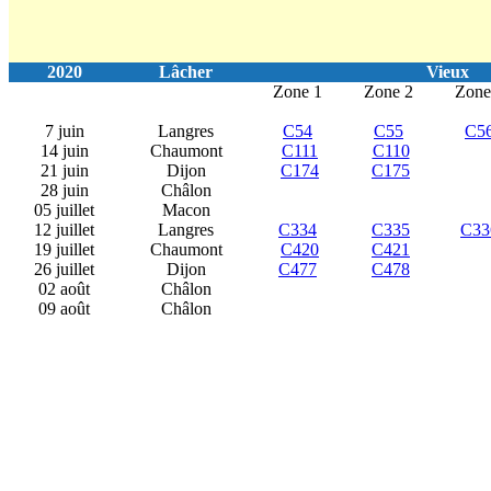
2020
Lâcher
Vieux
Zone 1
Zone 2
Zone
7 juin
Langres
C54
C55
C5
14 juin
Chaumont
C111
C110
21 juin
Dijon
C174
C175
28 juin
Châlon
05 juillet
Macon
12 juillet
Langres
C334
C335
C33
19 juillet
Chaumont
C420
C421
26 juillet
Dijon
C477
C478
02 août
Châlon
09 août
Châlon