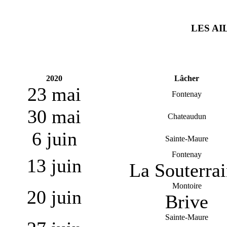
LES AI
2020
Lâcher
23 mai
Fontenay
30 mai
Chateaudun
6 juin
Sainte-Maure
Fontenay
13 juin
La Souterra
Montoire
20 juin
Brive
Sainte-Maure